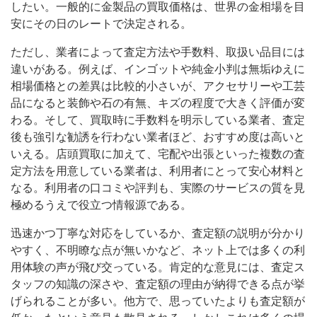
したい。一般的に金製品の買取価格は、世界の金相場を目
安にその日のレートで決定される。
ただし、業者によって査定方法や手数料、取扱い品目には
違いがある。例えば、インゴットや純金小判は無垢ゆえに
相場価格との差異は比較的小さいが、アクセサリーや工芸
品になると装飾や石の有無、キズの程度で大きく評価が変
わる。そして、買取時に手数料を明示している業者、査定
後も強引な勧誘を行わない業者ほど、おすすめ度は高いと
いえる。店頭買取に加えて、宅配や出張といった複数の査
定方法を用意している業者は、利用者にとって安心材料と
なる。利用者の口コミや評判も、実際のサービスの質を見
極めるうえで役立つ情報源である。
迅速かつ丁寧な対応をしているか、査定額の説明が分かり
やすく、不明瞭な点が無いかなど、ネット上では多くの利
用体験の声が飛び交っている。肯定的な意見には、査定ス
タッフの知識の深さや、査定額の理由が納得できる点が挙
げられることが多い。他方で、思っていたよりも査定額が