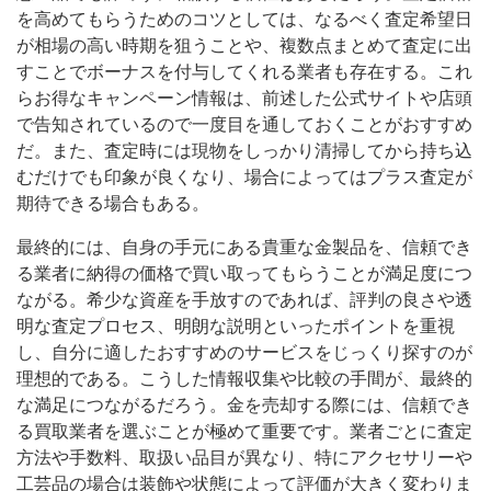
を高めてもらうためのコツとしては、なるべく査定希望日
が相場の高い時期を狙うことや、複数点まとめて査定に出
すことでボーナスを付与してくれる業者も存在する。これ
らお得なキャンペーン情報は、前述した公式サイトや店頭
で告知されているので一度目を通しておくことがおすすめ
だ。また、査定時には現物をしっかり清掃してから持ち込
むだけでも印象が良くなり、場合によってはプラス査定が
期待できる場合もある。
最終的には、自身の手元にある貴重な金製品を、信頼でき
る業者に納得の価格で買い取ってもらうことが満足度につ
ながる。希少な資産を手放すのであれば、評判の良さや透
明な査定プロセス、明朗な説明といったポイントを重視
し、自分に適したおすすめのサービスをじっくり探すのが
理想的である。こうした情報収集や比較の手間が、最終的
な満足につながるだろう。金を売却する際には、信頼でき
る買取業者を選ぶことが極めて重要です。業者ごとに査定
方法や手数料、取扱い品目が異なり、特にアクセサリーや
工芸品の場合は装飾や状態によって評価が大きく変わりま