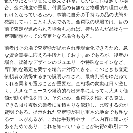
低かったという意見も散見される。しかしこれは多くの場
合、金の純度や重量、付属品の有無など物理的な理由が裏
付けとなっているため、事前に自分の手持ちの品の状態を
確認しておくことも大切である。金買取の現場では、目の
前で査定が進められる場合もあれば、持ち込んだ品物を一
定期間預かっての査定となる場合もある。
前者はその場で査定額が提示され即現金化できるため、急
な資金需要に応える手段としておすすめであるが、後者の
場合、複雑なデザインのジュエリーや特殊なコインなど、
専門的な鑑定を要する場合に対応できる。このときも査定
依頼者が納得するまで説明がなされ、最終判断をゆだねて
くれる業者を選ぶことが重要だ。金相場の変動は日々激し
く、大きなニュースや経済的な出来事によっても大きく価
値が動く特性を持つ。そのため、金買取を検討する際は、
できる限り複数の業者に見積もりを依頼し、比較するのが
賢明である。提示された査定額が同じ重さの地金でも異な
るケースがあるが、これは手数料やサービス内容に違いが
あるためであり、これを知っていることが納得の取引につ